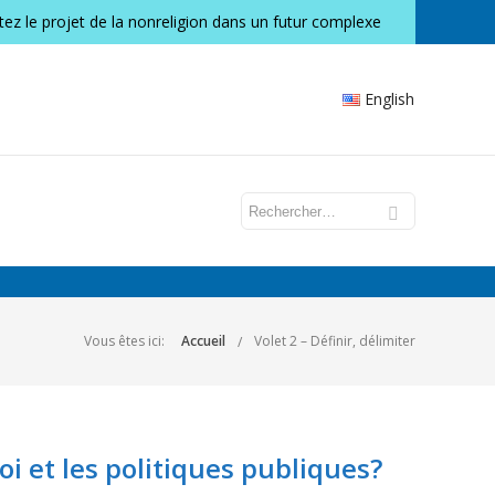
itez le projet de la nonreligion dans un futur complexe
English
Vous êtes ici:
Accueil
Volet 2 – Définir, délimiter
oi et les politiques publiques?