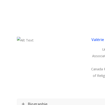
Valérie
U
Associa
Canada R
of Reli
Biographie