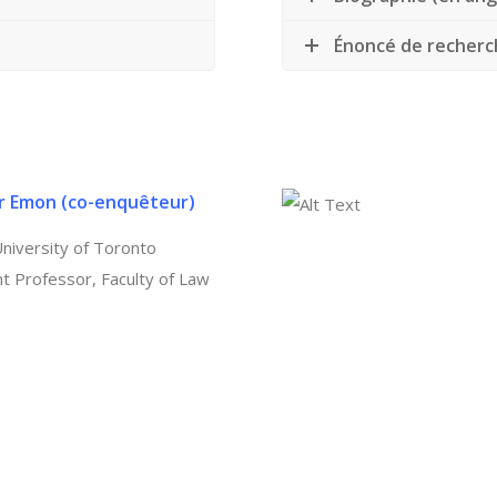
Énoncé de recherch
r Emon
(
co-enquêteur
)
niversity of Toronto
nt Professor, Faculty of Law